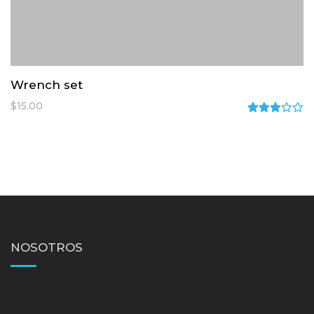
Wrench set
$
15.00
Rated
3.00
out
of 5
NOSOTROS