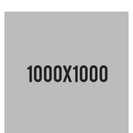
Rated
4.50
out of
5