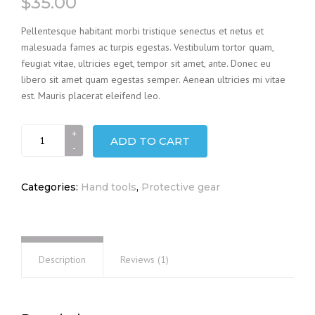
$
35.00
5.00
out of
5 based
Pellentesque habitant morbi tristique senectus et netus et
on
malesuada fames ac turpis egestas. Vestibulum tortor quam,
customer
feugiat vitae, ultricies eget, tempor sit amet, ante. Donec eu
rating
libero sit amet quam egestas semper. Aenean ultricies mi vitae
est. Mauris placerat eleifend leo.
Ladder
ADD TO CART
quantity
Categories:
Hand tools
,
Protective gear
Description
Reviews (1)