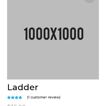
Ladder
(
1
customer review)
Rated
1