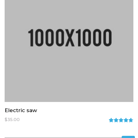
Electric saw
$
35.00
Rated
4.67
out
of 5