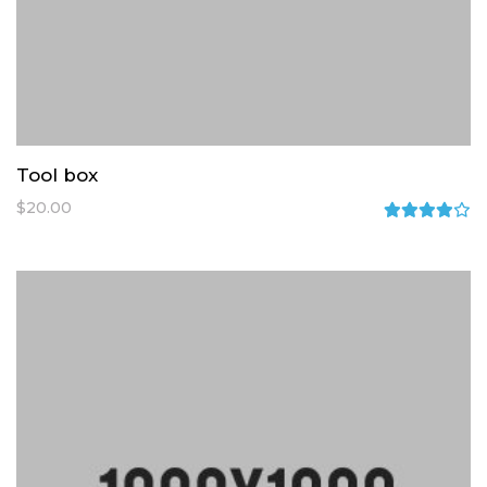
Tool box
$
20.00
Rated
4.00
out of
5