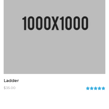
Ladder
$
35.00
Rated
5.00
out
of 5