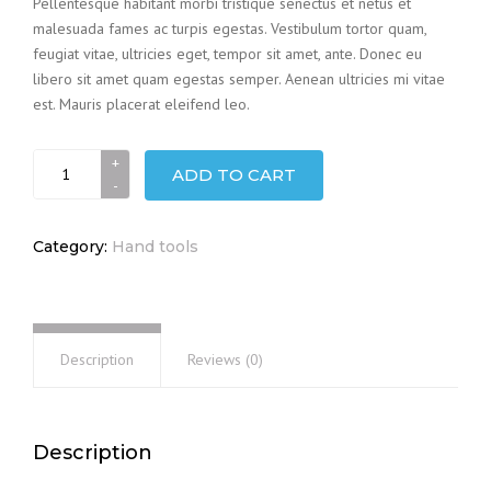
Pellentesque habitant morbi tristique senectus et netus et
malesuada fames ac turpis egestas. Vestibulum tortor quam,
feugiat vitae, ultricies eget, tempor sit amet, ante. Donec eu
libero sit amet quam egestas semper. Aenean ultricies mi vitae
est. Mauris placerat eleifend leo.
Screw
ADD TO CART
set
quantity
Category:
Hand tools
Description
Reviews (0)
Description