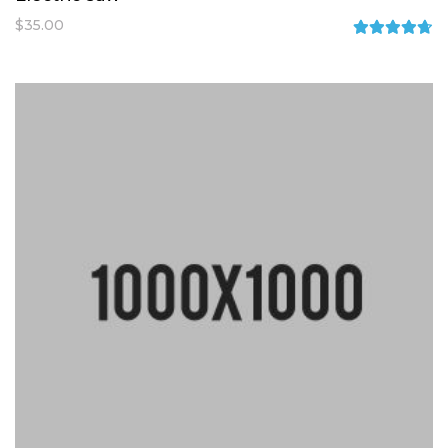
$
35.00
Rated
4.67
out
of 5