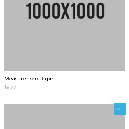
Measurement tape
$
9.00
SALE!