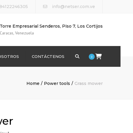
584122246305
info@netser.com.ve
Torre Empresarial Senderos, Piso 7, Los Cortijos
Caracas, Venezuela
Search
OSOTROS
CONTÁCTENOS
0
Home
Power tools
Grass mower
wer