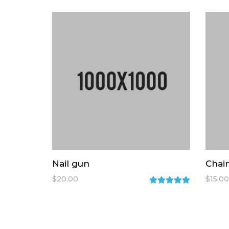
Nail gun
Chai
$
20.00
$
15.00
Rated
5.00
out
of 5