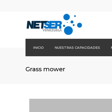
INICIO
NUESTRAS CAPACIDADES
Ingeniería
Grass mower
Procura
Construcción
Operación y Matenimiento