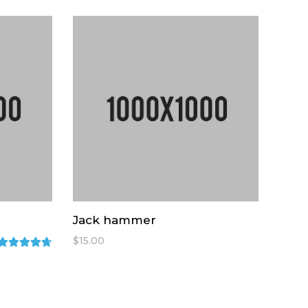
Jack hammer
$
15.00
Rated
4.67
out
of 5