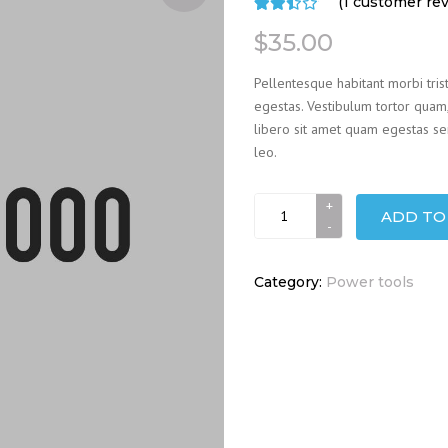
(
1
customer rev
Rated
1
$
35.00
3.00
out
of 5
Pellentesque habitant morbi tris
based
egestas. Vestibulum tortor quam, 
on
libero sit amet quam egestas sem
customer
rating
leo.
Grass
ADD TO
mower
quantity
Category:
Power tools