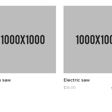
n saw
Electric saw
$
35.00