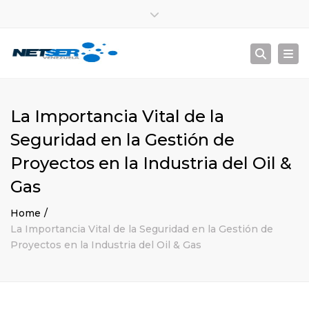
Lun – Sáb: 8:00 am – 5:00 pm
Close top bar
+ 584122246305
info@netser.com.ve
Togg
Searc
La Importancia Vital de la
Seguridad en la Gestión de
Proyectos en la Industria del Oil &
Gas
Home
La Importancia Vital de la Seguridad en la Gestión de
Proyectos en la Industria del Oil & Gas