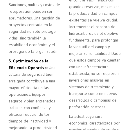
encontrar yacimientos con
Sanciones, multas y costos de
grandes reservas, maximizar
recuperación pueden ser
la productividad en campos
abrumadores. Una gestión de
existentes se vuelve crucial.
proyectos centrada en la
Incrementar el recobro de
seguridad no solo protege
hidrocarburos es el objetivo
vidas, sino también la
fundamental para prolongar
estabilidad económica y el
la vida útil del campo y
prestigio de la organización.
mejorar su rentabilidad. Dado
que estos campos ya cuentan
3. Optimización de la
con una infraestructura
Eficiencia Operativa:
Una
establecida, no se requieren
cultura de seguridad bien
inversiones masivas en
arraigada contribuye a una
sistemas de tratamiento y
mayor eficiencia en las
transporte como en nuevos
operaciones. Equipos
desarrollos o campañas de
seguros y bien entrenados
perforación costosas.
trabajan con confianza y
eficacia, reduciendo los
La actual coyuntura
tiempos de inactividad y
económica, caracterizada por
mejorando la productividad
precios elevados de crudo y