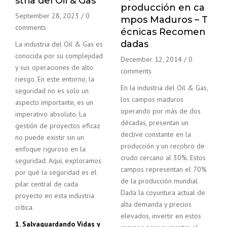
stria del Oil & Gas
producción en ca
September 28, 2023
/
0
mpos Maduros – T
comments
écnicas Recomen
dadas
La industria del Oil & Gas es
conocida por su complejidad
December 12, 2014
/
0
y sus operaciones de alto
comments
riesgo. En este entorno, la
En la industria del Oil & Gas,
seguridad no es solo un
los campos maduros
aspecto importante, es un
operando por más de dos
imperativo absoluto. La
décadas, presentan un
gestión de proyectos eficaz
declive constante en la
no puede existir sin un
producción y un recobro de
enfoque riguroso en la
crudo cercano al 30%. Estos
seguridad. Aquí, exploramos
campos representan el 70%
por qué la seguridad es el
de la producción mundial.
pilar central de cada
Dada la coyuntura actual de
proyecto en esta industria
alta demanda y precios
crítica.
elevados, invertir en estos
1. Salvaguardando Vidas y