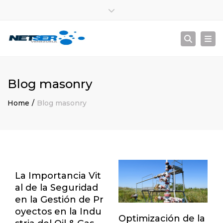
Lun – Sáb: 8:00 am – 5:00 pm
Close top bar
+ 584122246305
info@netser.com.ve
Togg
Searc
Blog masonry
Home
Blog masonry
La Importancia Vit
al de la Seguridad
en la Gestión de Pr
oyectos en la Indu
Optimización de la