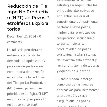
estrategia a seguir. Entre las
Reducción del Tie
principales alternativas se
mpo No Productiv
encuentran: mejorar el
o (NPT) en Pozos P
conocimiento del yacimiento,
etrolíferos Explora
perforar nuevos pozos,
torios
implementar proyectos de
December 12, 2014
/
0
recuperación secundaria o
comments
terciaria, mejorar la
productividad de pozos
La industria petrolera se
existentes, instalar sistemas
enfrenta a la constante
de levantamiento artificial y
demanda de optimizar los
revisar el sistema de tuberías
procesos de perforación
y equipos de superficie.
exploratoria de pozos. En
este contexto, la reducción
El análisis nodal emerge
del Tiempo No Productivo
como una de las mejores
(NPT) emerge como una
alternativas para incrementar
prioridad estratégica. El NPT
la producción, ya que
engloba cualquier período
asegura que los pozos
en el que no se esté
operen a su máxima