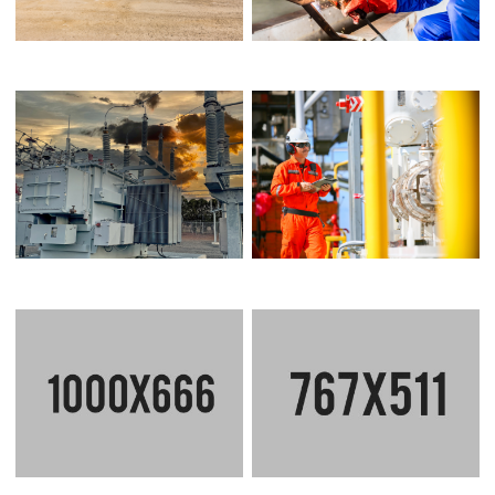
SERVICIOS
OBRAS ELECTRICAS Y
ESPECIALIZADOS
TELECOM
OIL&GAS
MERCADOS
ECO FRIENDLY VILLA